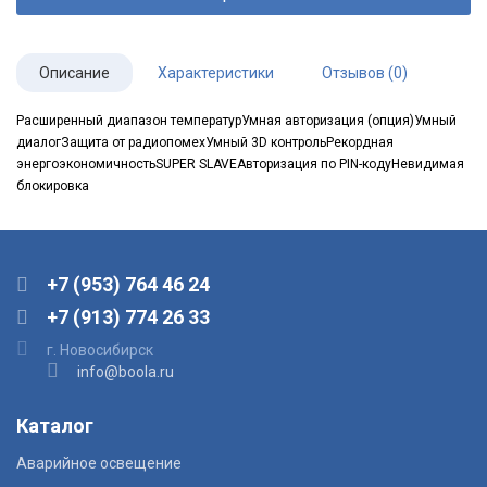
Описание
Характеристики
Отзывов (0)
Расширенный диапазон температурУмная авторизация (опция)Умный
диалогЗащита от радиопомехУмный 3D контрольРекордная
энергоэкономичностьSUPER SLAVEАвторизация по PIN-кодуНевидимая
блокировка
+7 (953) 764 46 24
+7 (913) 774 26 33
г. Новосибирск
info@boola.ru
Каталог
Аварийное освещение