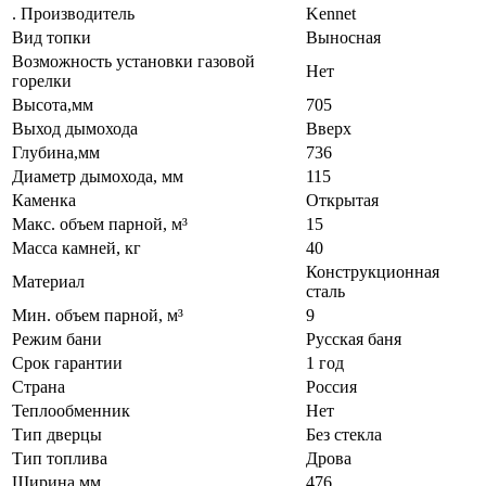
. Производитель
Kennet
Вид топки
Выносная
Возможность установки газовой
Нет
горелки
Высота,мм
705
Выход дымохода
Вверх
Глубина,мм
736
Диаметр дымохода, мм
115
Каменка
Открытая
Макс. объем парной, м³
15
Масса камней, кг
40
Конструкционная
Материал
сталь
Мин. объем парной, м³
9
Режим бани
Русская баня
Срок гарантии
1 год
Страна
Россия
Теплообменник
Нет
Тип дверцы
Без стекла
Тип топлива
Дрова
Ширина,мм
476