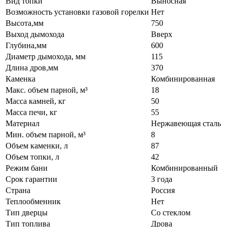
Вид топки
Выносная
Возможность установки газовой горелки
Нет
Высота,мм
750
Выход дымохода
Вверх
Глубина,мм
600
Диаметр дымохода, мм
115
Длина дров,мм
370
Каменка
Комбинированная
Макс. объем парной, м³
18
Масса камней, кг
50
Масса печи, кг
55
Материал
Нержавеющая сталь
Мин. объем парной, м³
8
Объем каменки, л
87
Объем топки, л
42
Режим бани
Комбинированный
Срок гарантии
3 года
Страна
Россия
Теплообменник
Нет
Тип дверцы
Со стеклом
Тип топлива
Дрова