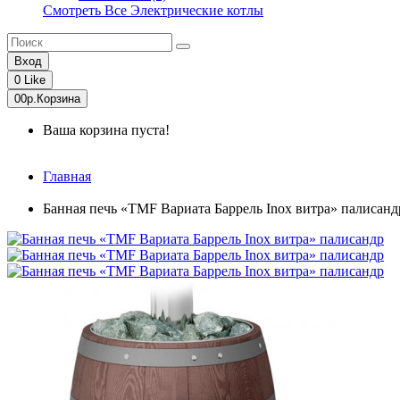
Смотреть Все Электрические котлы
Вход
0
Like
0
0р.
Корзина
Ваша корзина пуста!
Главная
Банная печь «TMF Вариата Баррель Inox витра» палисанд