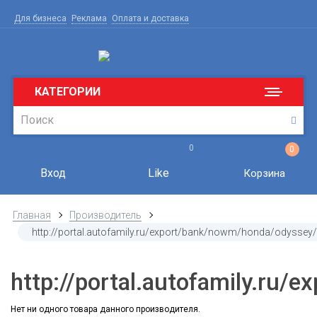
Для бизнеса
Реклама
Оплата и доставка
КАТЕГОРИИ
0
0
Вход
Like
Корзина
Главная
Производитель
http://portal.autofamily.ru/export/bank/nowm/honda/odyssey
http://portal.autofamily.ru
Нет ни одного товара данного производителя.