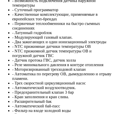
- Возможность подключения датчика наружной
температуры
- Суточный программатор
- Качественные комплектующие, применяемые в
европейских топ-брендах
- Первичные теплообменники на быстро съемных
соединениях
- Латунный гидроблок
- Модулирующий газовый клапан.
- Два зажигающих и один ионизационный электроды
- NTC прижимные датчики температуры ОВ
- NTC прижимной датчик температуры ОВ и
погружной датчик ГВС
- Датчик протока ГВС, датчик холла
- Реле минимального давления в контуре отопления
- Моторизированный трехходовой клапан
- Автоматика по перегреву ОВ, дымоудолению и отрыву
пламени.
- Трех скоростной циркуляционный насос
- Автоматический воздухоотводчик.
- Предохранительный клапан 3 бар
- Кран заполнения и кран слива.
- Расширительный бак
- Автоматический бай-пасс
- Фильтр на входе холодной воды