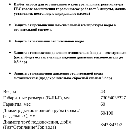
Выбег насоса для отопительного контура и при нагреве контура
ГВС (после выключения горелки насос работает 3 минуты, можно
установить постоянную циркуляцию насоса)
Защита от превышения максимальной температуры воды в
отопительной системе.
Защита от закипания отопительной воды.
Защита от понижения давления отопительной воды – электронная
(котел будет остановлен при падении давления теплоносителя до
0,5 бар)
Защита от повышения давления отопительной воды –
механическая (предохранительно-сбросной клапан 3 бар)
Вес, кг
43
Габаритные размеры (В-Ш-Г), мм
730*403*327
Гарантия, мес
60
Диаметр дымоотводной трубы (коакс./
60/100
раздельных), мм
Диаметр труб подключения, дюйм
3/4*3/4*1/2
(Газ*Отопление*Гор.вода)