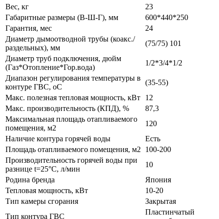
Вес, кг
23
Габаритные размеры (В-Ш-Г), мм
600*440*250
Гарантия, мес
24
Диаметр дымоотводной трубы (коакс./
(75/75) 101
раздельных), мм
Диаметр труб подключения, дюйм
1/2*3/4*1/2
(Газ*Отопление*Гор.вода)
Диапазон регулирования температуры в
(35-55)
контуре ГВС, oС
Макс. полезная тепловая мощность, кВт
12
Макс. производительность (КПД), %
87,3
Максимальная площадь отапливаемого
120
помещения, м2
Наличие контура горячей воды
Есть
Площадь отапливаемого помещения, м2
100-200
Производительность горячей воды при
10
разнице t=25°C, л/мин
Родина бренда
Япония
Тепловая мощность, кВт
10-20
Тип камеры сгорания
Закрытая
Пластинчатый
Тип контура ГВС