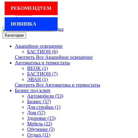
Для бизнеса
РЕКОМЕНДУЕМ
Реклама
Оплата и доставка
НОВИНКА
Категории
Аварийное освещение
БАСТИОН (6)
Смотреть Все Аварийное освещение
Автоматика и термостаты
BEOK (1)
БАСТИОН (7)
ЭВАН (1)
Смотреть Все Автоматика и термостаты
Бизнес под ключ
Автомобили (53)
Бизнес (57)
Для стройки (1)
Дом (57)
Здоровье (15)
Мебель (22)
Обучение (5)
Отдых (11)