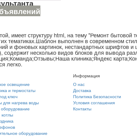
ультанта
объявлений
той, имеет структуру html, на тему "Ремонт бытовой
гих тематиках.Шаблон выполнен в современном стиле
ний и фоновых картинок, нестандартных шрифтов и
ы), содержит несколько видов блоков для вывода раз
ция;Команда;Отзывы;Наша клиника;Яндекс карта;Ко
ся легко.
Информация
ное освещение
О нас
ика и термостаты
Доставка
под ключ
Политика Безопасности
 для нагрева воды
Условия соглашения
 оборудование
Контакты
 котлы
здника
лефонов
ительное оборудование