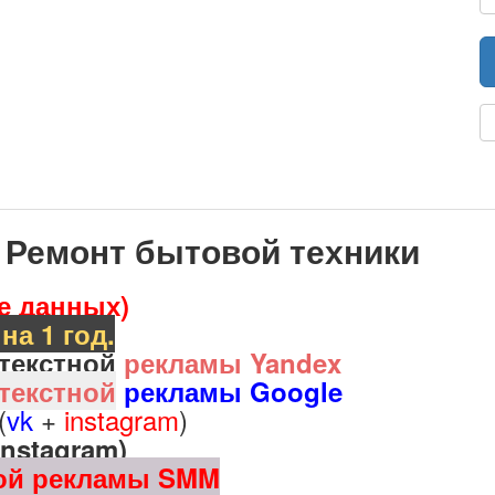
- Ремонт бытовой техники
е данных)
на 1 год.
текстной
рекламы Yandex
текстной
рекламы Google
(
vk
+
instagram
)
instagram)
ной рекламы SMM