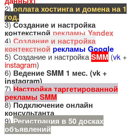
данных)
2)
оплата хостинга и домена на 1
год.
3)
Создание и настройка
контекстной
рекламы Yandex
4)
Создание и настройка
контекстной
рекламы Google
5) Создание и настройка
(
vk
+
SMM
instagram
)
6)
Ведение SMM 1 мес. (vk +
instagram)
7)
Настройка таргетированной
рекламы SMM
8)
Подключение онлайн
консультанта
9)
Регистрация в 50 досках
объявлений