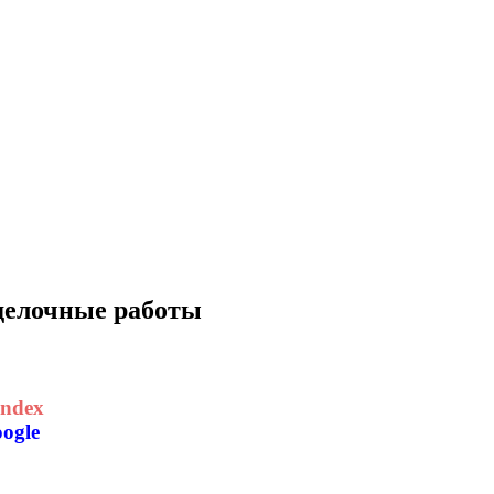
тделочные работы
ndex
ogle