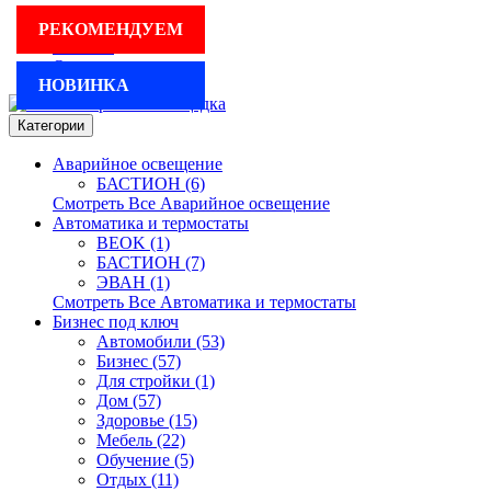
Для бизнеса
РЕКОМЕНДУЕМ
Реклама
Оплата и доставка
НОВИНКА
Категории
Аварийное освещение
БАСТИОН (6)
Смотреть Все Аварийное освещение
Автоматика и термостаты
BEOK (1)
БАСТИОН (7)
ЭВАН (1)
Смотреть Все Автоматика и термостаты
Бизнес под ключ
Автомобили (53)
Бизнес (57)
Для стройки (1)
Дом (57)
Здоровье (15)
Мебель (22)
Обучение (5)
Отдых (11)