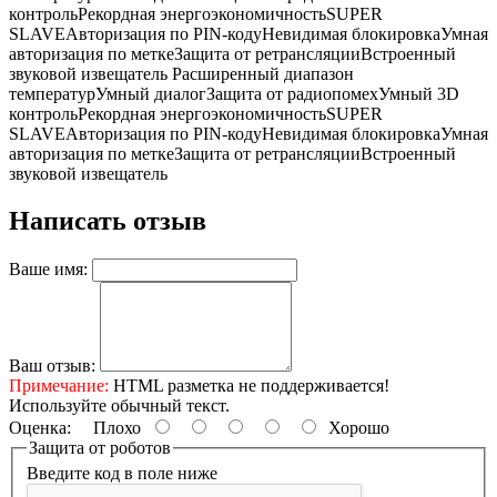
контрольРекордная энергоэкономичностьSUPER
SLAVEАвторизация по PIN-кодуНевидимая блокировкаУмная
авторизация по меткеЗащита от ретрансляцииВстроенный
звуковой извещатель Расширенный диапазон
температурУмный диалогЗащита от радиопомехУмный 3D
контрольРекордная энергоэкономичностьSUPER
SLAVEАвторизация по PIN-кодуНевидимая блокировкаУмная
авторизация по меткеЗащита от ретрансляцииВстроенный
звуковой извещатель
Написать отзыв
Ваше имя:
Ваш отзыв:
Примечание:
HTML разметка не поддерживается!
Используйте обычный текст.
Оценка:
Плохо
Хорошо
Защита от роботов
Введите код в поле ниже