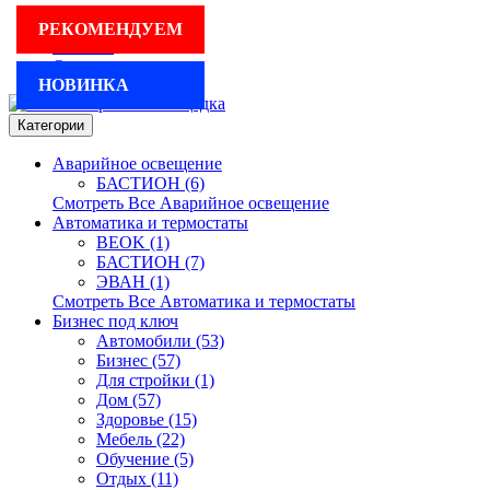
Для бизнеса
РЕКОМЕНДУЕМ
Реклама
Оплата и доставка
НОВИНКА
Категории
Аварийное освещение
БАСТИОН (6)
Смотреть Все Аварийное освещение
Автоматика и термостаты
BEOK (1)
БАСТИОН (7)
ЭВАН (1)
Смотреть Все Автоматика и термостаты
Бизнес под ключ
Автомобили (53)
Бизнес (57)
Для стройки (1)
Дом (57)
Здоровье (15)
Мебель (22)
Обучение (5)
Отдых (11)