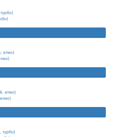
рбо)
атмо)
атмо)