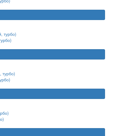
урбо)
турбо)
урбо)
о)