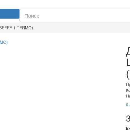
TSEFEY 1 TERMO)
П
К
Н
0
К