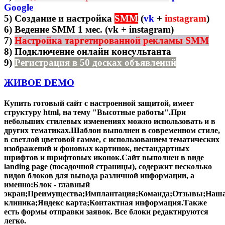
Google
5) Создание и настройка
SMM
(
vk
+
instagram
)
6)
Ведение SMM 1 мес. (vk + instagram)
7)
Настройка таргетированной рекламы SMM
8)
Подключение онлайн консультанта
9)
Регистрация в 50 досках объявлений
ЖИВОЕ DEMO
Купить готовый сайт с настроенной защитой, имеет
структуру html, на тему "Высотные работы".При
небольших стилевых изменениях можно использовать и в
других тематиках.Шаблон выполнен в современном стиле,
в светлой цветовой гамме, с использованием тематических
изображений и фоновых картинок, нестандартных
шрифтов и шрифтовых иконок.Сайт выполнен в виде
landing page (посадочной страницы), содержит несколько
видов блоков для вывода различной информации, а
именно:Блок - главный
экран;Преимущества;Имплантация;Команда;Отзывы;Наш
клиника;Яндекс карта;Контактная информация.Также
есть формы отправки заявок. Все блоки редактируются
легко.