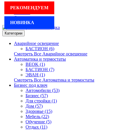
Для бизнеса
РЕКОМЕНДУЕМ
Реклама
Оплата и доставка
НОВИНКА
Категории
Аварийное освещение
БАСТИОН (6)
Смотреть Все Аварийное освещение
Автоматика и термостаты
BEOK (1)
БАСТИОН (7)
ЭВАН (1)
Смотреть Все Автоматика и термостаты
Бизнес под ключ
Автомобили (53)
Бизнес (57)
Для стройки (1)
Дом (57)
Здоровье (15)
Мебель (22)
Обучение (5)
Отдых (11)